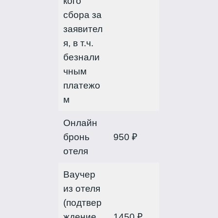
кого
сбора за
заявител
я, в т.ч.
безнали
чным
платежо
м
Онлайн
бронь
950 ₽
отеля
Ваучер
из отеля
(подтвер
ждение
1450 ₽