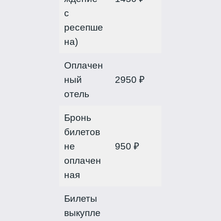
с
ресепше
на)
Оплачен
ный
2950 ₽
отель
Бронь
билетов
не
950 ₽
оплачен
ная
Билеты
выкупле