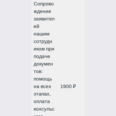
Сопрово
ждение
заявител
ей
нашим
сотрудн
иком при
подаче
докумен
тов:
помощь
на всех
1900 ₽
этапах,
оплата
консульс