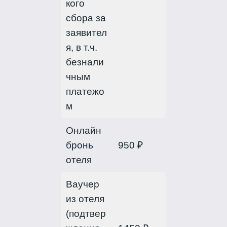
кого
сбора за
заявител
я, в т.ч.
безнали
чным
платежо
м
Онлайн
бронь
950 ₽
отеля
Ваучер
из отеля
(подтвер