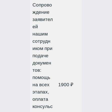
Сопрово
ждение
заявител
ей
нашим
сотрудн
иком при
подаче
докумен
тов:
помощь
на всех
1900 ₽
этапах,
оплата
консульс