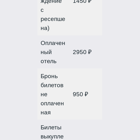
ждение
1450 ₽
с
ресепше
на)
Оплачен
ный
2950 ₽
отель
Бронь
билетов
не
950 ₽
оплачен
ная
Билеты
выкупле