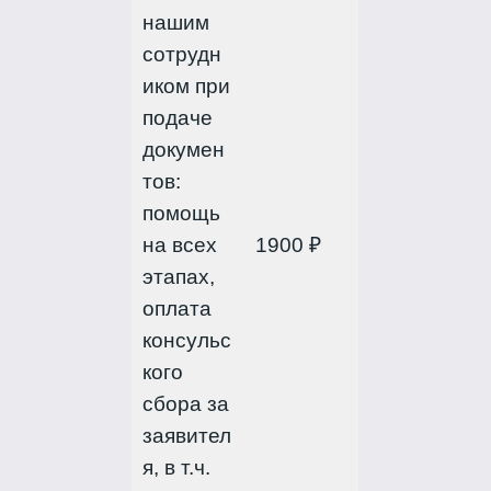
нашим
сотрудн
иком при
подаче
докумен
тов:
помощь
на всех
1900 ₽
этапах,
оплата
консульс
кого
сбора за
заявител
я, в т.ч.