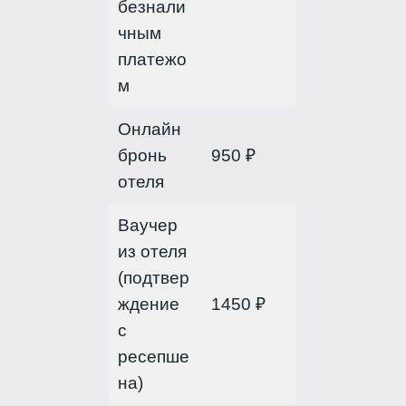
безнали
чным
платежо
м
Онлайн
бронь
950 ₽
отеля
Ваучер
из отеля
(подтвер
ждение
1450 ₽
с
ресепше
на)