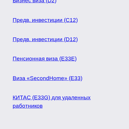
Бизнес виза (D2)
Предв. инвестиции (C12)
Предв. инвестиции (D12)
Пенсионная виза (Е33Е)
Виза «SecondHome» (Е33)
КИТАС (E33G) для удаленных
работников